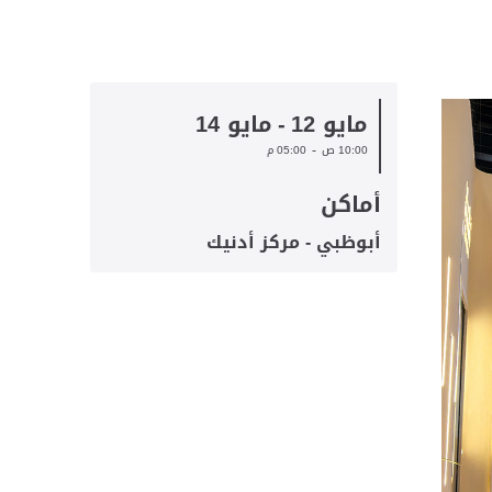
مايو 12
-
مايو 14
-
10:00 ص
05:00 م
أماكن
أبوظبي - مركز أدنيك