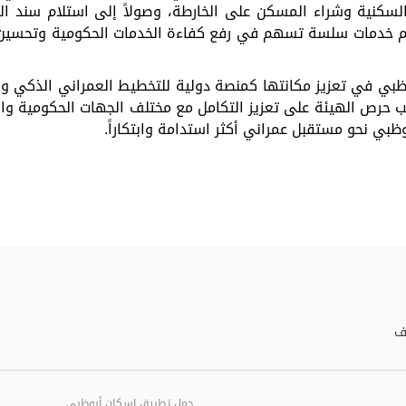
لسكنية
وشراء
المسكن
على
الخارطة،
وصولاً
إلى
استلام
سند
ال
م
خدمات
سلسة
تسهم
في
رفع
كفاءة
الخدمات
الحكومية
وتحسين
ظبي
في
تعزيز
مكانتها
كمنصة
دولية
للتخطيط
العمراني
الذكي
وا
ب
حرص
الهيئة
على
تعزيز
التكامل
مع
مختلف
الجهات
الحكومية
وا
وظبي
نحو
مستقبل
عمراني
أكثر
استدامة
وابتكاراً.
ف
حمل تطبيق إسكان أبوظبي