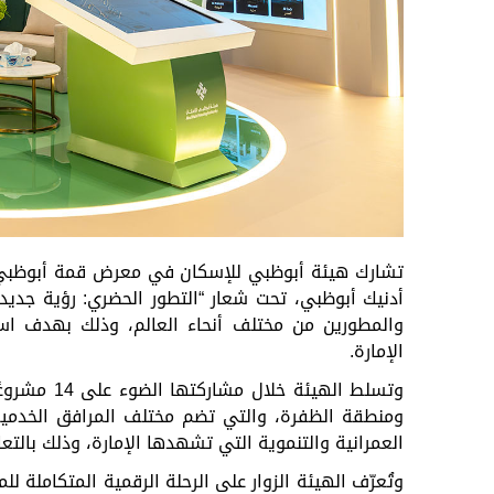
تشارك
هيئة
أبوظبي
للإسكان
في
معرض
قمة
أبوظبي
أدنيك
أبوظبي،
تحت
شعار
“
التطور
الحضري
:
رؤية
جديد
والمطورين
من
مختلف
أنحاء
العالم،
وذلك
بهدف
اس
الإمارة
.
وتسلط
الهيئة
خلال
مشاركتها
الضوء
على
14
مشروعً
ومنطقة
الظفرة،
والتي
تضم
مختلف
المرافق
الخدمية
العمرانية
والتنموية
التي
تشهدها
الإمارة،
وذلك
بالتع
وتُعرّف
الهيئة
ال
زوار
على
الرحلة
الرقمية
المتكاملة
للم