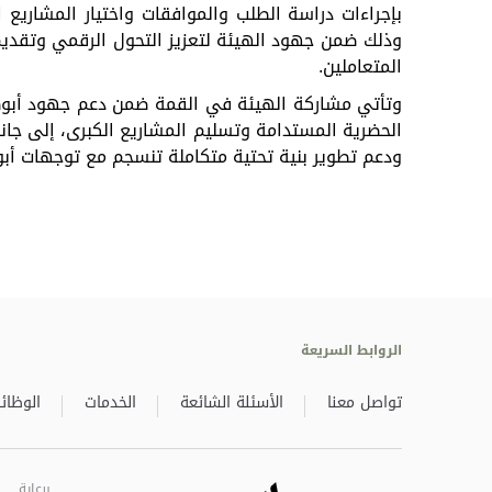
بإجراءات
دراسة
الطلب
والموافقات
واختيار
المشاريع
ا
وذلك
ضمن
جهود
الهيئة
لتعزيز
التحول
الرقمي
وتقدي
المتعاملين
.
وتأتي
مشاركة
الهيئة
في
القمة
ضمن
دعم
جهود
أبو
الحضرية
المستدامة
وتسليم
المشاريع
الكبرى،
إلى
جان
ودعم
تطوير
بنية
تحتية
متكاملة
تنسجم
مع
توجهات
أب
الروابط السريعة
تواصل معنا
الأسئلة الشائعة
الخدمات
الوظائ
برعاية