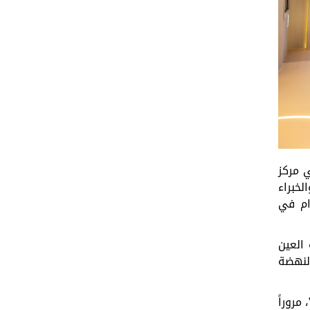
مرك
ز
الخبراء
م
في
العين
لنهضة
،
مروراً