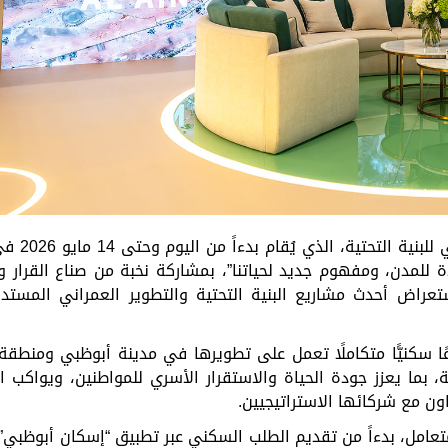
للبنية
التحتية،
الذي
يُقام
بدءاً
من
اليوم
وحتى
14
مايو
2026
في
ة
للمدن،
ومفهوم
جديد
لحياتنا
”
،
بمشاركة
نخبة
من
صناع
القرار
و
تعراض
أحدث
مشاريع
البنية
التحتية
والتطوير
العمراني
المستدا
ا
سكنيًّا
متكاملًا
تعمل
على
تطويرها
في
مدينة
أبوظبي
ومنطقة
،
بما
يعزز
جودة
الحياة
والاستقرار
الأسري
للمواطنين،
ويواكب
ا
اون
مع
شركائها
الاستراتيجيين
.
تعامل،
بدءاً
من
تقديم
الطلب
السكني
عبر
تطبيق
“
إسكان
أبوظبي
”