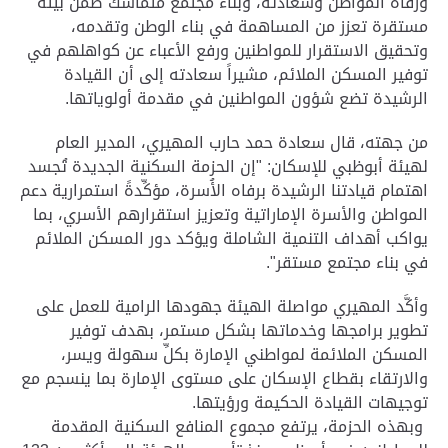
ورفاه المواطن وسعادته، وبناء مجتمع متماسك ضمن بيئة
مستقرة تعزز من المساهمة في بناء الوطن وتقدمه،
وتحقيق الاستقرار للمواطنين ورفع الأعباء عن كواهلهم في
توفير المسكن الملائم، مشيراً سعادته إلى أن القيادة
الرشيدة تضع شؤون المواطنين في مقدمة أولوياتها.
من جهته، قال سعادة حمد حارب المهيري، المدير العام
لهيئة أبوظبي للإسكان: "إن الحزمة السكنية الجديدة تُجسد
اهتمام قيادتنا الرشيدة برفاه الأُسرة، مؤكِّدةً استمرارية دعم
المواطن والأسرة الإماراتية وتعزيز استقرارهم الأسري، بما
يواكب أهداف التنمية الشاملة ويؤكد دور المسكن الملائم
في بناء مجتمع مستقر".
وأكَّد المهيري مواصلة الهيئة جهودها الرامية للعمل على
تطوير برامجها وخدماتها بشكل مستمر، بهدف توفير
المسكن الملائمة لمواطني الإمارة بكلِّ سهولة ويسر،
والارتقاء بقطاع الإسكان على مستوى الإمارة بما ينسجم مع
توجيهات القيادة الحكيمة ورؤيتها.
وبهذه الحزمة، يرتفع مجموع المنافع السكنية المقدمة